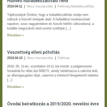
Húsvéti hulladékszállítási rend
2019-04-11
|
Nincs hozzászólás
|
Felhívás
,
Hulladékszállítás
Tájékoztatjuk Önöket, hogy a hulladékszállítás rendje nem
változik a húsvéti ünnepek alatt. A hulladékot munkaszüneti
napokon, azaz nagypénteken és húsvét hétfőn változatlanul, a
korábbi megszokott rend szerint szállítjuk […]
Bővebben »
Veszettség elleni pótoltás
2019-04-10
|
Nincs hozzászólás
|
Felhívás
2019. 05. 11-én, szombaton 10-11 óra között: a polgármesteri
hivatalnál Az oltás ára 5000 Ft, amely tartalmazza a vakcina árát,
az államigazgatási díjat, valamint a kötelező féregtelenítő tabletta
[…]
Bővebben »
Óvodai beiratkozás a 2019/2020. nevelési évre