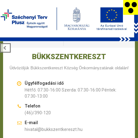
Eladó Ingatlanok
Apróhirdetés
Adatkezelési Tájékoztató
Közérdekű Adatok
BÜKKSZENTKERESZT
Üdvözöljük Bükkszentkereszt Község Önkormányzatának oldalán!
Ügyfélfogadási idő
Hétfő: 07:30-16:00 Szerda: 07:30-16:00 Péntek:
07:30-13:00
Telefon
(46)/390-120
E-mail
hivatal@bukkszentkereszt.hu