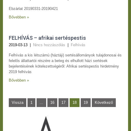
Ebzárlat 20190331-20190421
Bővebben »
FELHÍVÁS – afrikai sertéspestis
2019-03-13
|
Nincs hozzászólás
|
Felhívás
Felhívás a kis létszámú (háztáji) sertésállományok tulajdonosai és
felelős állattartói részére a beteg és elhullott házi sertések
bejelentésének kötelezettségéről: Afrikai sertéspestis hirdetmény
2019 felhívás
Bővebben »
Bejegyzések
Vissza
1
…
16
17
18
19
Következő
lapozása