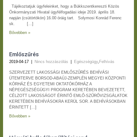
Tájékoztatjuk ügyfeleinket, hogy a Bükkszentkereszti Közös
Önkormányzati Hivatal ügyfélfogadási ideje 2019. április 18.
napján (csütörtökön) 16.00 óráig tart. Solymosi Konrád Ferenc
sk. […]
Bővebben »
Emlőszűrés
2019-04-17
|
Nincs hozzászólás
|
Egészségügy
,
Felhívás
SZERVEZETT LAKOSSÁGI EMLŐSZŰRÉS BEHÍVÁSI
ÜTEMTERVE BORSOD-ABAÚJ-ZEMPLÉN MEGYEI KÖZPONTI
KÓRHÁZ ÉS EGYETEMI OKTATÓKÓRHÁZ A
NÉPEGÉSZSÉGÜGYI PROGRAM KERETÉBEN BEVEZETETT,
CÉLZOTT LAKOSSÁGOT ÉRINTŐ EMLŐ-SZŰRŐVIZSGÁLATOK
KERETÉBEN BEHÍVÁSOKRA KERÜL SOR. A BEHÍVÁSOKBAN
ÉRINTETT […]
Bővebben »