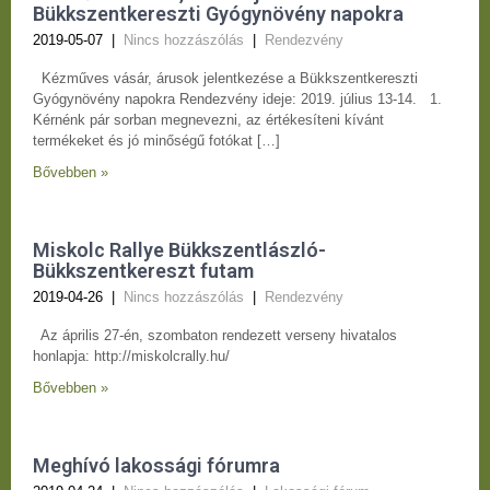
Bükkszentkereszti Gyógynövény napokra
2019-05-07
|
Nincs hozzászólás
|
Rendezvény
Kézműves vásár, árusok jelentkezése a Bükkszentkereszti
Gyógynövény napokra Rendezvény ideje: 2019. július 13-14. 1.
Kérnénk pár sorban megnevezni, az értékesíteni kívánt
termékeket és jó minőségű fotókat […]
Bővebben »
Miskolc Rallye Bükkszentlászló-
Bükkszentkereszt futam
2019-04-26
|
Nincs hozzászólás
|
Rendezvény
Az április 27-én, szombaton rendezett verseny hivatalos
honlapja: http://miskolcrally.hu/
Bővebben »
Meghívó lakossági fórumra