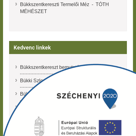
Bükkszentkereszti Termelői Méz - TÓTH
MÉHÉSZET
Kedvenc linkek
Bükkszentkereszt bemutatása
Bükki Szlovák Nemzetiségi Általános Iskola
Bükkszentkereszt időjárása
Turistautak
Bükkszentkereszti Üvegműves
Libegőpark