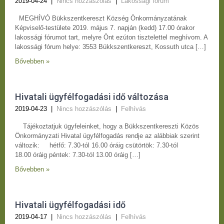
2019-04-24
|
Nincs hozzászólás
|
Lakossági fórum
MEGHÍVÓ Bükkszentkereszt Község Önkormányzatának
Képviselő-testülete 2019. május 7. napján (kedd) 17.00 órakor
lakossági fórumot tart, melyre Önt ezúton tisztelettel meghívom. A
lakossági fórum helye: 3553 Bükkszentkereszt, Kossuth utca […]
Bővebben »
Hivatali ügyfélfogadási idő változása
2019-04-23
|
Nincs hozzászólás
|
Felhívás
Tájékoztatjuk ügyfeleinket, hogy a Bükkszentkereszti Közös
Önkormányzati Hivatal ügyfélfogadás rendje az alábbiak szerint
változik: hétfő: 7.30-tól 16.00 óráig csütörtök: 7.30-tól
18.00 óráig péntek: 7.30-tól 13.00 óráig […]
Bővebben »
Hivatali ügyfélfogadási idő
2019-04-17
|
Nincs hozzászólás
|
Felhívás