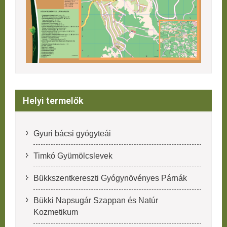
Helyi termelők
Gyuri bácsi gyógyteái
Timkó Gyümölcslevek
Bükkszentkereszti Gyógynövényes Párnák
Bükki Napsugár Szappan és Natúr
Kozmetikum