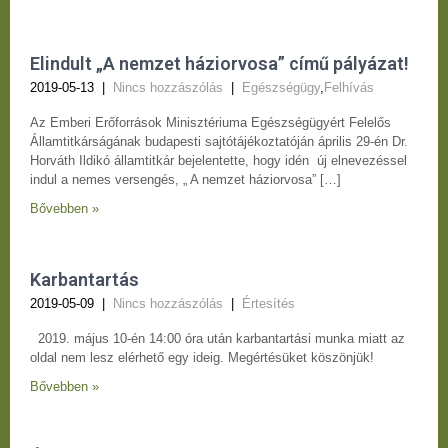
Elindult „A nemzet háziorvosa” című pályázat!
2019-05-13
|
Nincs hozzászólás
|
Egészségügy
,
Felhívás
Az Emberi Erőforrások Minisztériuma Egészségügyért Felelős
Államtitkárságának budapesti sajtótájékoztatóján április 29-én Dr.
Horváth Ildikó államtitkár bejelentette, hogy idén új elnevezéssel
indul a nemes versengés, „ A nemzet háziorvosa” […]
Bővebben »
Karbantartás
2019-05-09
|
Nincs hozzászólás
|
Értesítés
2019. május 10-én 14:00 óra után karbantartási munka miatt az
oldal nem lesz elérhető egy ideig. Megértésüket köszönjük!
Bővebben »