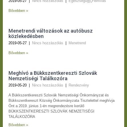
2019-05-27
|
Nincs hozzászólás
|
Egészségügy
,
Felhívás
Bővebben »
Menetrendi változások az autóbusz
közlekedésben
2019-05-27
|
Nincs hozzászólás
|
Menetrend
Bővebben »
Meghívó a Bükkszentkereszti Szlovák
Nemzetiségi Találkozóra
2019-05-20
|
Nincs hozzászólás
|
Rendezvény
A Bükkszentkereszti Szlovák Nemzetiségi Önkormányzat és
Bükkszentkereszt Község Önkormányzata Tisztelettel meghívja
Önt a 2019. június 1-én megrendezésre kerülő
BÜKKSZENTKERESZTI SZLOVÁK NEMZETISÉGI
TALÁLKOZÓRA
Bővebben »