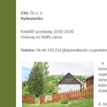
Cím:
Őz u. 2.
Nyitvatartás:
Keddtől szombatig 10:00-15:00
Vsárnap és hétfőn zárva.
Telefon:
06-46-743-214 (Bejelentkezés csoportokn
A m
keme
seg
isme
külö
érde
A mú