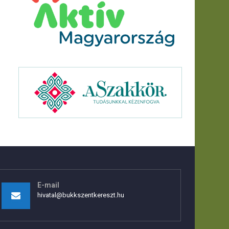
E-mail
hivatal@bukkszentkereszt.hu