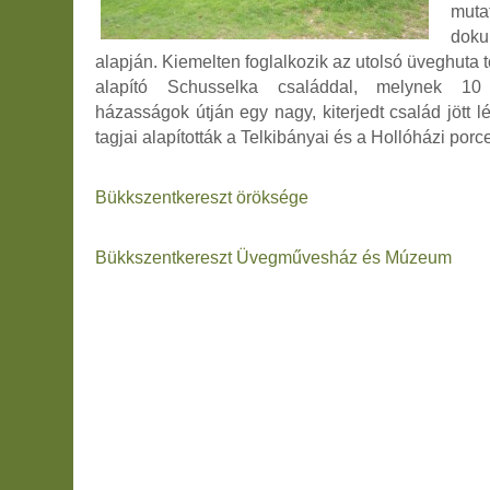
muta
dok
alapján. Kiemelten foglalkozik az utolsó üveghuta t
alapító Schusselka családdal, melynek 10
házasságok útján egy nagy, kiterjedt család jött l
tagjai alapították a Telkibányai és a Hollóházi porc
Bükkszentkereszt öröksége
Bükkszentkereszt Üvegművesház és Múzeum