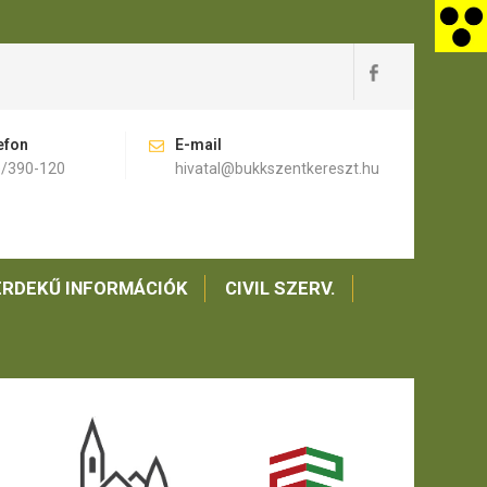
efon
E-mail
)/390-120
hivatal@bukkszentkereszt.hu
RDEKŰ INFORMÁCIÓK
CIVIL SZERV.