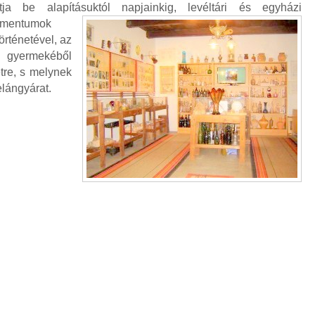
tja be alapításuktól
napjainkig, levéltári és egyházi
umentumok
örténetével, az
 gyermekéből
étre, s melynek
elángyárat.