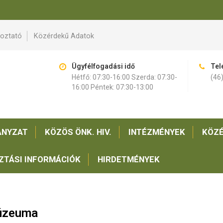
koztató
Közérdekű Adatok
Ügyfélfogadási idő
Tel
Hétfő: 07:30-16:00 Szerda: 07:30-
(46
16:00 Péntek: 07:30-13:00
NYZAT
KÖZÖS ÖNK. HIV.
INTÉZMÉNYEK
KÖZÉ
ZTÁSI INFORMÁCIÓK
HIRDETMÉNYEK
Múzeuma