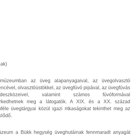
ak)
úzeumban az üveg alapanyagaival, az
üvegolvasztó
ncével, olvasztóüstökkel, az üvegfúvó pipával, az üvegfúvás
édeszközeivel, valamint számos fúvóformával
rkedhetnek meg a látogatók. A XIX. és a XX. század
nféle üvegtárgyai közül igazi ritkaságokat tekinthet meg az
klődő.
zeum a Bükk hegység üveghutáinak fennmaradt anyagát