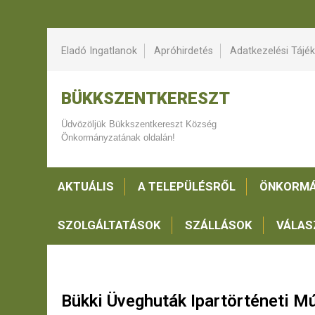
Eladó Ingatlanok
Apróhirdetés
Adatkezelési Tájé
BÜKKSZENTKERESZT
Üdvözöljük Bükkszentkereszt Község
Önkormányzatának oldalán!
AKTUÁLIS
A TELEPÜLÉSRŐL
ÖNKORMÁ
SZOLGÁLTATÁSOK
SZÁLLÁSOK
VÁLAS
Bükki Üveghuták Ipartörténeti 