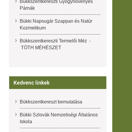
Bükkszentkereszti Gyógynövényes
Párnák
Bükki Napsugár Szappan és Natúr
Kozmetikum
Bükkszentkereszti Termelői Méz -
TÓTH MÉHÉSZET
Kedvenc linkek
Bükkszentkereszt bemutatása
Bükki Szlovák Nemzetiségi Általános
Iskola