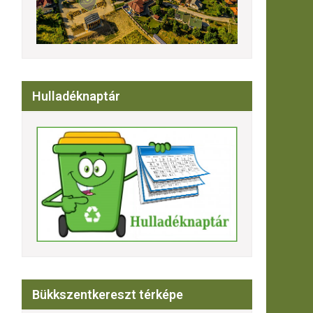
Hulladéknaptár
Bükkszentkereszt térképe