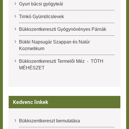
Gyuri bácsi gyógyteái
Timkó Gyümölcslevek
Bükkszentkereszti Gyógynövényes Párnák
Bükki Napsugár Szappan és Natúr
Kozmetikum
Bükkszentkereszti Termelői Méz - TÓTH
MÉHÉSZET
Kedvenc linkek
Bükkszentkereszt bemutatása