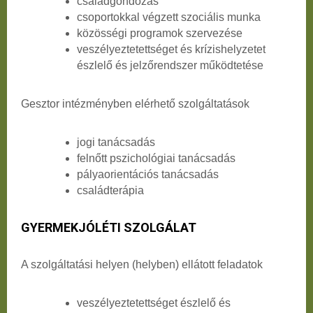
családgondozás
csoportokkal végzett szociális munka
közösségi programok szervezése
veszélyeztetettséget és krízishelyzetet
észlelő és jelzőrendszer működtetése
Gesztor intézményben elérhető szolgáltatások
jogi tanácsadás
felnőtt pszichológiai tanácsadás
pályaorientációs tanácsadás
családterápia
GYERMEKJÓLÉTI SZOLGÁLAT
A szolgáltatási helyen (helyben) ellátott feladatok
veszélyeztetettséget észlelő és