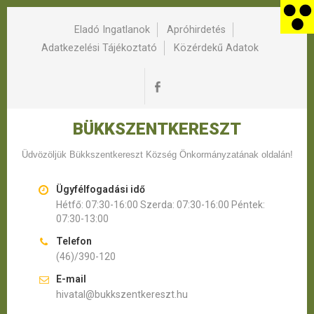
Eladó Ingatlanok
Apróhirdetés
Adatkezelési Tájékoztató
Közérdekű Adatok
BÜKKSZENTKERESZT
Üdvözöljük Bükkszentkereszt Község Önkormányzatának oldalán!
Ügyfélfogadási idő
Hétfő: 07:30-16:00 Szerda: 07:30-16:00 Péntek:
07:30-13:00
Telefon
(46)/390-120
E-mail
hivatal@bukkszentkereszt.hu