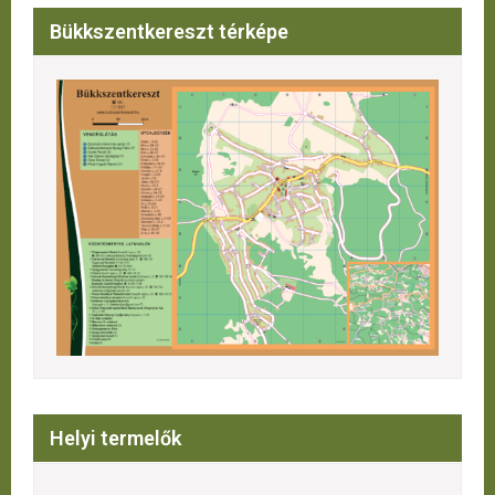
Bükkszentkereszt térképe
Helyi termelők