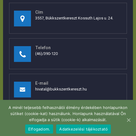
Cím
3557, Bükkszentkereszt Kossuth Lajos u. 24.
Telefon
(46)/390-120
E-mail
hivatal@bukkszentkereszt.hu
A minél teljesebb felhasználói élmény érdekében honlapunkon
sütiket (cookie-kat) használunk. Honlapunk használatával Ön
elfogadja a sütik (cookie-k) alkalmazását.
Elfogadom.
Adatkezelési tájékoztató
Bükkszentkereszt ©
2026. Minden jog fenntartva.