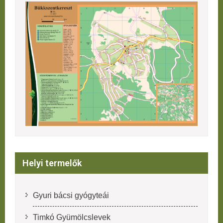
Helyi termelők
Gyuri bácsi gyógyteái
Timkó Gyümölcslevek