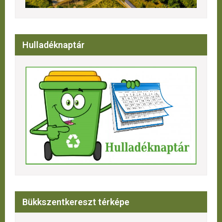
Hulladéknaptár
Bükkszentkereszt térképe