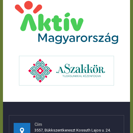
Cím
3557, Bükkszentkereszt Kossuth Lajos u. 24.