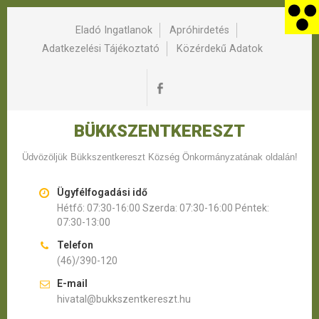
Eladó Ingatlanok
Apróhirdetés
Adatkezelési Tájékoztató
Közérdekű Adatok
BÜKKSZENTKERESZT
Üdvözöljük Bükkszentkereszt Község Önkormányzatának oldalán!
Ügyfélfogadási idő
Hétfő: 07:30-16:00 Szerda: 07:30-16:00 Péntek:
07:30-13:00
Telefon
(46)/390-120
E-mail
hivatal@bukkszentkereszt.hu