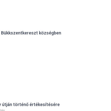
se Bükkszentkereszt községben
 útján történő értékesítésére
ítés