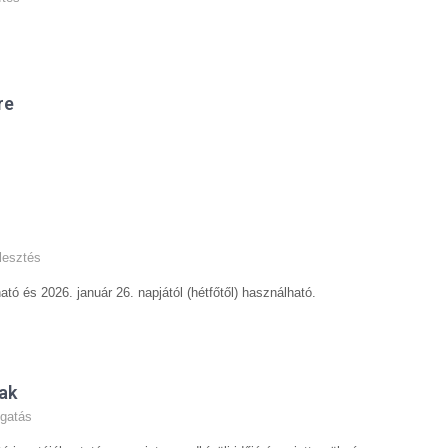
re
jlesztés
ó és 2026. január 26. napjától (hétfőtől) használható.
ak
gatás