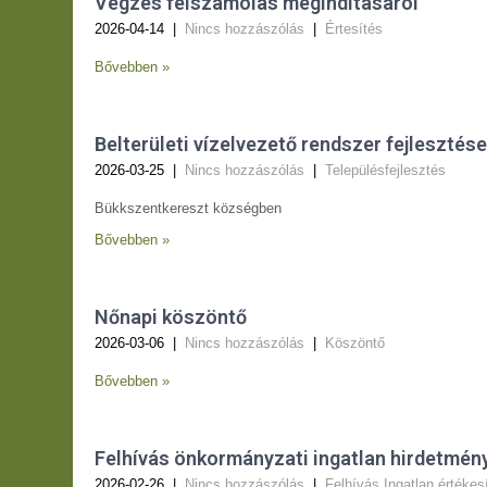
Végzés felszámolás megindításáról
2026-04-14
|
Nincs hozzászólás
|
Értesítés
Bővebben »
Belterületi vízelvezető rendszer fejleszté
2026-03-25
|
Nincs hozzászólás
|
Településfejlesztés
Bükkszentkereszt községben
Bővebben »
Nőnapi köszöntő
2026-03-06
|
Nincs hozzászólás
|
Köszöntő
Bővebben »
Felhívás önkormányzati ingatlan hirdetmény
2026-02-26
|
Nincs hozzászólás
|
Felhívás
,
Ingatlan értékes