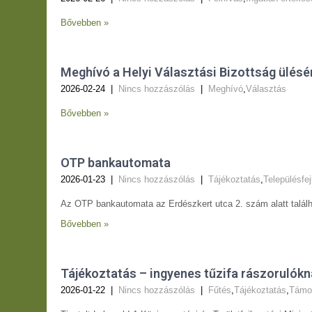
Bővebben »
Meghívó a Helyi Választási Bizottság ülésé
2026-02-24
|
Nincs hozzászólás
|
Meghívó
,
Választás
Bővebben »
OTP bankautomata
2026-01-23
|
Nincs hozzászólás
|
Tájékoztatás
,
Településfe
Az OTP bankautomata az Erdészkert utca 2. szám alatt találhat
Bővebben »
Tájékoztatás – ingyenes tűzifa rászorulókn
2026-01-22
|
Nincs hozzászólás
|
Fűtés
,
Tájékoztatás
,
Támo