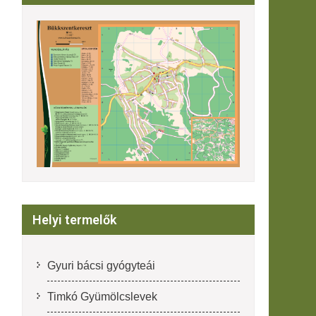
Helyi termelők
Gyuri bácsi gyógyteái
Timkó Gyümölcslevek