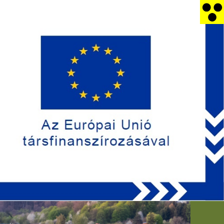
efon
E-mail
)/390-120
hivatal@bukkszentkereszt.hu
RDEKŰ INFORMÁCIÓK
CIVIL SZERV.