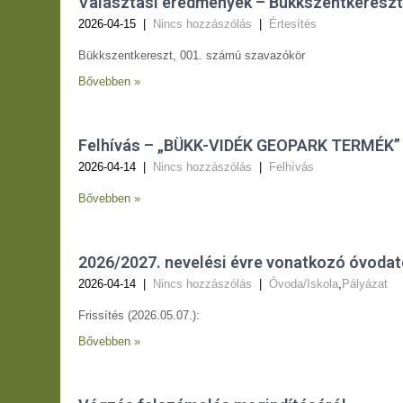
Választási eredmények – Bükkszentkereszt
2026-04-15
|
Nincs hozzászólás
|
Értesítés
Bükkszentkereszt, 001. számú szavazókör
Bővebben »
Felhívás – „BÜKK-VIDÉK GEOPARK TERMÉK”
2026-04-14
|
Nincs hozzászólás
|
Felhívás
Bővebben »
2026/2027. nevelési évre vonatkozó óvodat
2026-04-14
|
Nincs hozzászólás
|
Óvoda/Iskola
,
Pályázat
Frissítés (2026.05.07.):
Bővebben »