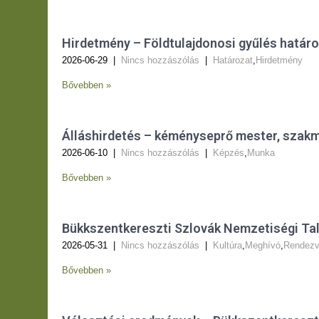
Hirdetmény – Földtulajdonosi gyűlés határo
2026-06-29
|
Nincs hozzászólás
|
Határozat
,
Hirdetmény
Bővebben »
Álláshirdetés – kéményseprő mester, szak
2026-06-10
|
Nincs hozzászólás
|
Képzés
,
Munka
Bővebben »
Bükkszentkereszti Szlovák Nemzetiségi Ta
2026-05-31
|
Nincs hozzászólás
|
Kultúra
,
Meghívó
,
Rendez
Bővebben »