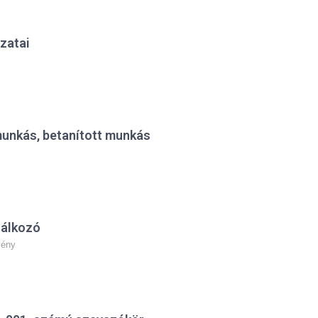
zatai
munkás, betanított munkás
lálkozó
vény