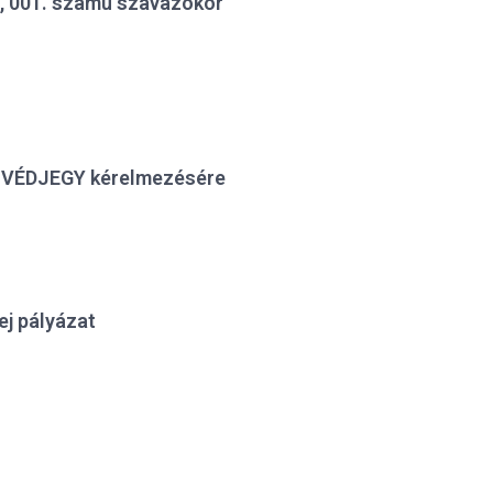
, 001. számú szavazókör
 VÉDJEGY kérelmezésére
ej pályázat