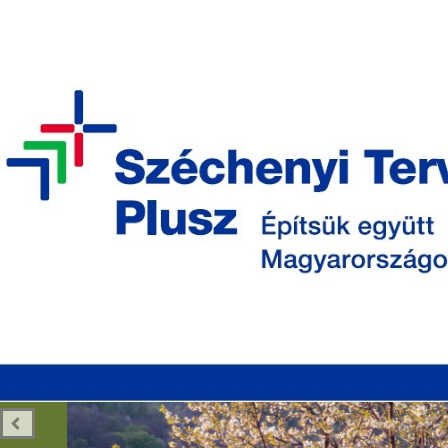
Eladó Ingatlanok
Apróhirdetés
Adatkezelési Tájé
BÜKKSZENTKERESZT
Üdvözöljük Bükkszentkereszt Község
Önkormányzatának oldalán!
AKTUÁLIS
A TELEPÜLÉSRŐL
ÖNKORMÁ
SZOLGÁLTATÁSOK
SZÁLLÁSOK
VÁLAS