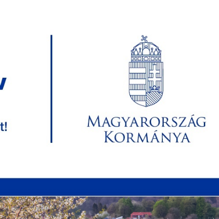
koztató
Közérdekű Adatok
Ügyfélfogadási idő
Tel
Hétfő: 07:30-16:00 Szerda: 07:30-
(46
16:00 Péntek: 07:30-13:00
NYZAT
KÖZÖS ÖNK. HIV.
INTÉZMÉNYEK
KÖZÉ
ZTÁSI INFORMÁCIÓK
HIRDETMÉNYEK