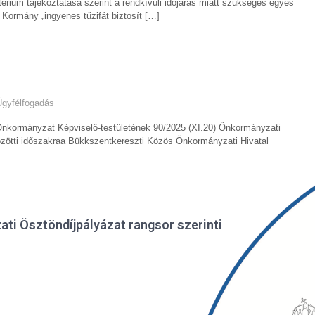
térium tájékoztatása szerint a rendkívüli időjárás miatt szükséges egyes
a Kormány „ingyenes tűzifát biztosít […]
Ügyfélfogadás
nkormányzat Képviselő-testületének 90/2025 (XI.20) Önkormányzati
zötti időszakraa Bükkszentkereszti Közös Önkormányzati Hivatal
ti Ösztöndíjpályázat rangsor szerinti