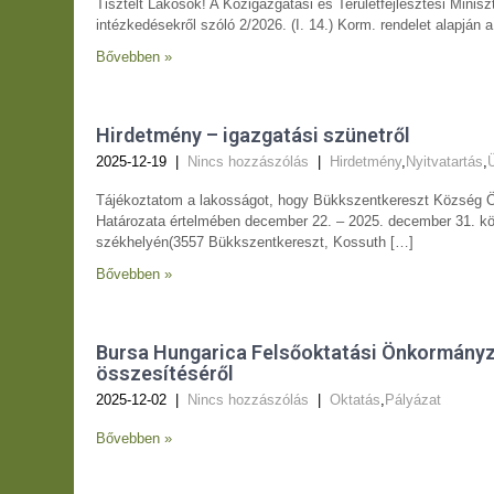
Tisztelt Lakosok! A Közigazgatási és Területfejlesztési Minisz
intézkedésekről szóló 2/2026. (I. 14.) Korm. rendelet alapján 
Bővebben »
Hirdetmény – igazgatási szünetről
2025-12-19
|
Nincs hozzászólás
|
Hirdetmény
,
Nyitvatartás
,
Tájékoztatom a lakosságot, hogy Bükkszentkereszt Község Ö
Határozata értelmében december 22. – 2025. december 31. kö
székhelyén(3557 Bükkszentkereszt, Kossuth […]
Bővebben »
Bursa Hungarica Felsőoktatási Önkormányza
összesítéséről
2025-12-02
|
Nincs hozzászólás
|
Oktatás
,
Pályázat
Bővebben »