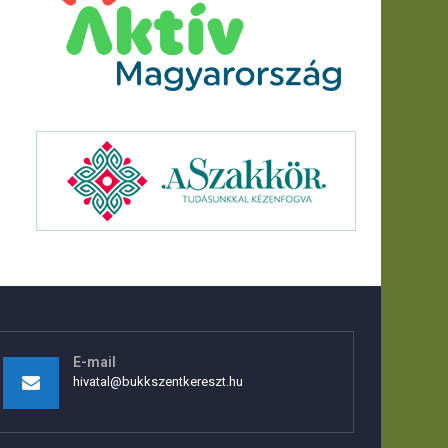
E-mail
hivatal@bukkszentkereszt.hu