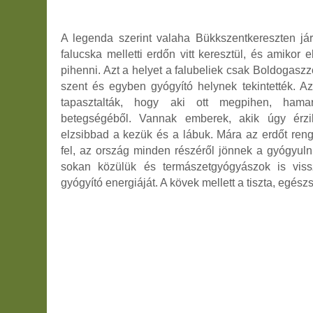
A legenda szerint valaha Bükkszentkereszten jár
falucska melletti erdőn vitt keresztül, és amikor el
pihenni. Azt a helyet a falubeliek csak Boldogasz
szent és egyben gyógyító helynek tekintették. Az
tapasztalták, hogy aki ott megpihen, hama
betegségéből. Vannak emberek, akik úgy érz
elzsibbad a kezük és a lábuk. Mára az erdőt reng
fel, az ország minden részéről jönnek a gyógyul
sokan közülük és termászetgyógyászok is viss
gyógyító energiáját. A kövek mellett a tiszta, egész