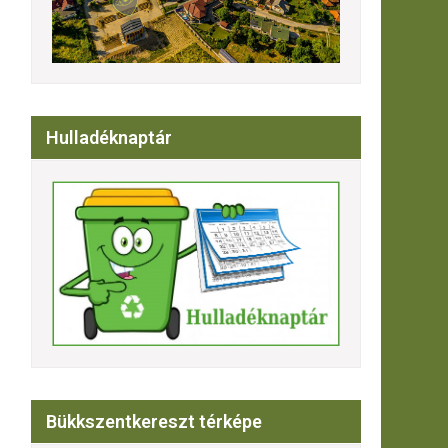
Hulladéknaptár
Bükkszentkereszt térképe