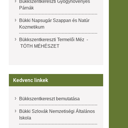
Bükkszentkereszti Gyógynövényes
Párnák
Bükki Napsugár Szappan és Natúr
Kozmetikum
Bükkszentkereszti Termelői Méz -
TÓTH MÉHÉSZET
Kedvenc linkek
Bükkszentkereszt bemutatása
Bükki Szlovák Nemzetiségi Általános
Iskola