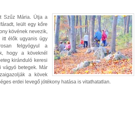
t Szűz Mária. Útja a
fáradt, leült egy kőre
zony kövének nevezik,
 itt élők ugyanis úgy
rosan felgyógyul a
ik, hogy a köveknél
eteg kiránduló keresi
ni vágyó betegek. Már
zaigazolják a kövek
séges erdei levegő jótékony hatása is vitathatatlan.