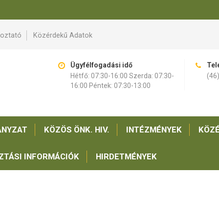
koztató
Közérdekű Adatok
Ügyfélfogadási idő
Tel
Hétfő: 07:30-16:00 Szerda: 07:30-
(46
16:00 Péntek: 07:30-13:00
NYZAT
KÖZÖS ÖNK. HIV.
INTÉZMÉNYEK
KÖZÉ
ZTÁSI INFORMÁCIÓK
HIRDETMÉNYEK