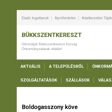
Eladó Ingatlanok
Apróhirdetés
Adatkezelési Tájé
BÜKKSZENTKERESZT
Üdvözöljük Bükkszentkereszt Község
Önkormányzatának oldalán!
AKTUÁLIS
A TELEPÜLÉSRŐL
ÖNKORMÁ
SZOLGÁLTATÁSOK
SZÁLLÁSOK
VÁLAS
Boldogasszony köve