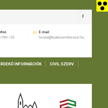
efon
E-mail
)/390-120
hivatal@bukkszentkereszt.hu
RDEKŰ INFORMÁCIÓK
CIVIL SZERV.