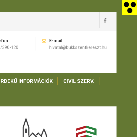
efon
E-mail
)/390-120
hivatal@bukkszentkereszt.hu
RDEKŰ INFORMÁCIÓK
CIVIL SZERV.