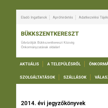
Eladó Ingatlanok
Apróhirdetés
Adatkezelési Tájé
BÜKKSZENTKERESZT
Üdvözöljük Bükkszentkereszt Község
Önkormányzatának oldalán!
AKTUÁLIS
A TELEPÜLÉSRŐL
ÖNKORMÁ
SZOLGÁLTATÁSOK
SZÁLLÁSOK
VÁLAS
2014. évi jegyzőkönyvek