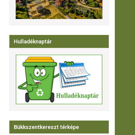
Hulladéknaptár
Bükkszentkereszt térképe