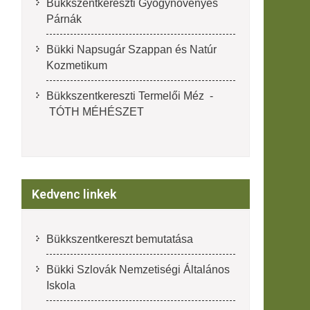
Bükkszentkereszti Gyógynövényes
Párnák
Bükki Napsugár Szappan és Natúr
Kozmetikum
Bükkszentkereszti Termelői Méz -
TÓTH MÉHÉSZET
Kedvenc linkek
Bükkszentkereszt bemutatása
Bükki Szlovák Nemzetiségi Általános
Iskola