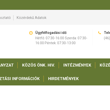
koztató
Közérdekű Adatok
Ügyfélfogadási idő
Tel
Hétfő: 07:30-16:00 Szerda: 07:30-
(46
16:00 Péntek: 07:30-13:00
NYZAT
KÖZÖS ÖNK. HIV.
INTÉZMÉNYEK
KÖZÉ
ZTÁSI INFORMÁCIÓK
HIRDETMÉNYEK