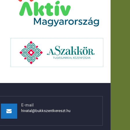
E-mail
hivatal@bukkszentkereszt.hu