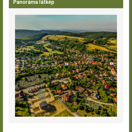
Panoráma látkép