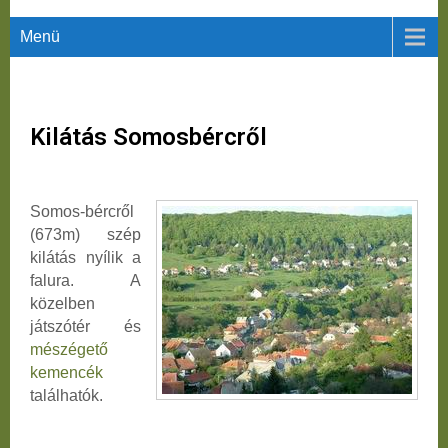
Menü
Kilátás Somosbércről
Somos-bércről
(673m) szép
kilátás nyílik a
falura. A
közelben
játszótér és
mészégető
kemencék
találhatók.