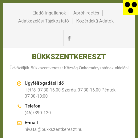
Eladó Ingatlanok
Apróhirdetés
Adatkezelési Tájékoztató
Közérdekű Adatok
BÜKKSZENTKERESZT
Üdvözöljük Bükkszentkereszt Község Önkormányzatának oldalán!
Ügyfélfogadási idő
Hétfő: 07:30-16:00 Szerda: 07:30-16:00 Péntek:
07:30-13:00
Telefon
(46)/390-120
E-mail
hivatal@bukkszentkereszt.hu