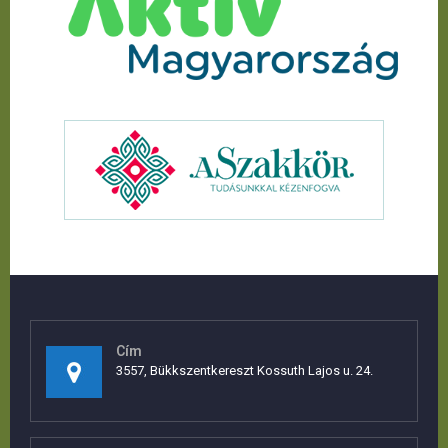
Cím
3557, Bükkszentkereszt Kossuth Lajos u. 24.