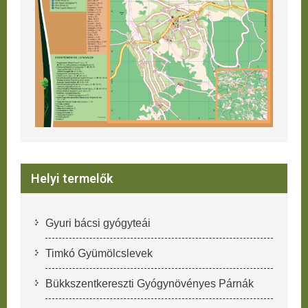
Helyi termelők
Gyuri bácsi gyógyteái
Timkó Gyümölcslevek
Bükkszentkereszti Gyógynövényes Párnák