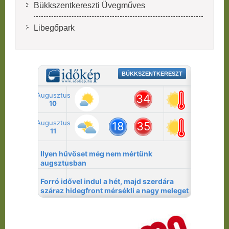
Bükkszentkereszti Üvegműves
Libegőpark