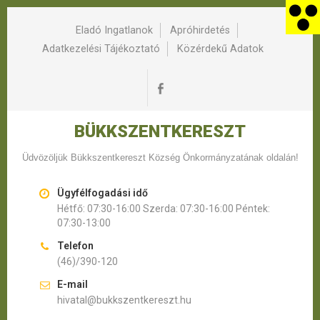
Eladó Ingatlanok
Apróhirdetés
Adatkezelési Tájékoztató
Közérdekű Adatok
BÜKKSZENTKERESZT
Üdvözöljük Bükkszentkereszt Község Önkormányzatának oldalán!
Ügyfélfogadási idő
Hétfő: 07:30-16:00 Szerda: 07:30-16:00 Péntek:
07:30-13:00
Telefon
(46)/390-120
E-mail
hivatal@bukkszentkereszt.hu