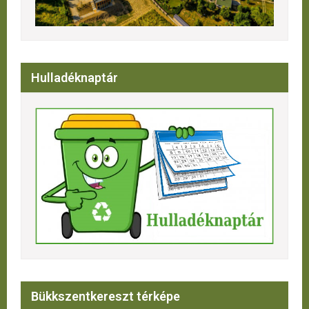
Hulladéknaptár
Bükkszentkereszt térképe