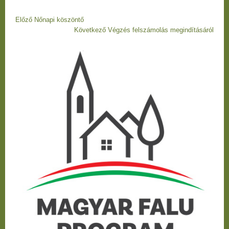
Bejegyzés
Előző
Előző
Nőnapi köszöntő
navigáció
bejegyzés
Következő
Következő
Végzés felszámolás megindításáról
Bejegyzés
bejegyzés
navigáció