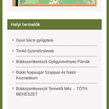
Helyi termelők
Gyuri bácsi gyógyteái
Timkó Gyümölcslevek
Bükkszentkereszti Gyógynövényes Párnák
Bükki Napsugár Szappan és Natúr
Kozmetikum
Bükkszentkereszti Termelői Méz - TÓTH
MÉHÉSZET