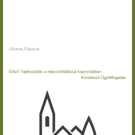
Oktatás
,
Pályázat
Bejegyzés
Előző
Előző
Tájékoztatás a népszámlálással kapcsolatban
navigáció
bejegyzés
Következő
Következő
Ügyfélfogadás
Bejegyzés
bejegyzés
navigáció