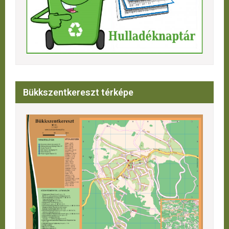
Bükkszentkereszt térképe