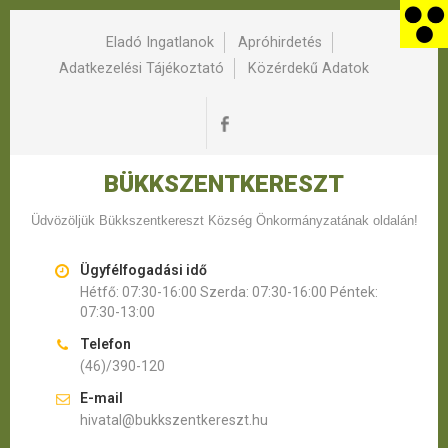
Eladó Ingatlanok
Apróhirdetés
Adatkezelési Tájékoztató
Közérdekű Adatok
BÜKKSZENTKERESZT
Üdvözöljük Bükkszentkereszt Község Önkormányzatának oldalán!
Ügyfélfogadási idő
Hétfő: 07:30-16:00 Szerda: 07:30-16:00 Péntek:
07:30-13:00
Telefon
(46)/390-120
E-mail
hivatal@bukkszentkereszt.hu