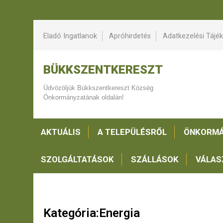
Eladó Ingatlanok
Apróhirdetés
Adatkezelési Tájé
BÜKKSZENTKERESZT
Üdvözöljük Bükkszentkereszt Község
Önkormányzatának oldalán!
AKTUÁLIS
A TELEPÜLÉSRŐL
ÖNKORMÁ
SZOLGÁLTATÁSOK
SZÁLLÁSOK
VÁLAS
Kategória:Energia