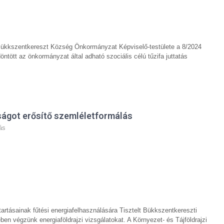
entkereszt Község Önkormányzat Képviselő-testülete a 8/2024
ntött az önkormányzat által adható szociális célú tűzifa juttatás
ságot erősítő szemléletformálás
ás
tásainak fűtési energiafelhasználására Tisztelt Bükkszentkereszti
 végzünk energiaföldrajzi vizsgálatokat. A Környezet- és Tájföldrajzi