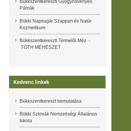
Bükkszentkereszti Gyógynövényes
Párnák
Bükki Napsugár Szappan és Natúr
Kozmetikum
Bükkszentkereszti Termelői Méz -
TÓTH MÉHÉSZET
Kedvenc linkek
Bükkszentkereszt bemutatása
Bükki Szlovák Nemzetiségi Általános
Iskola