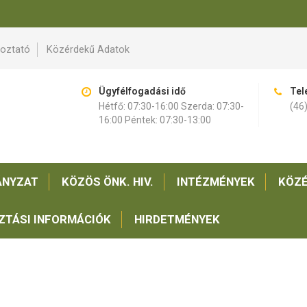
koztató
Közérdekű Adatok
Ügyfélfogadási idő
Tel
Hétfő: 07:30-16:00 Szerda: 07:30-
(46
16:00 Péntek: 07:30-13:00
NYZAT
KÖZÖS ÖNK. HIV.
INTÉZMÉNYEK
KÖZÉ
ZTÁSI INFORMÁCIÓK
HIRDETMÉNYEK