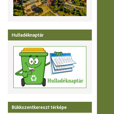
Hulladéknaptár
Bükkszentkereszt térképe