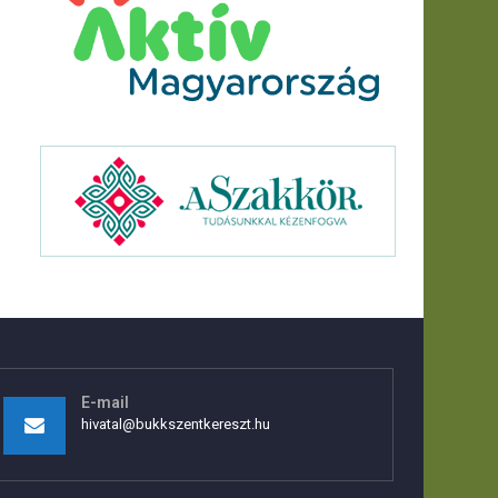
E-mail
hivatal@bukkszentkereszt.hu