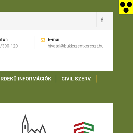
efon
E-mail
)/390-120
hivatal@bukkszentkereszt.hu
RDEKŰ INFORMÁCIÓK
CIVIL SZERV.