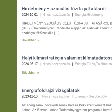
Hirdetmény – szociális tűzifa juttatásról
2024-10-01
|
Nincs hozzászólás
|
Energia
,
Hirdetmény
HIRDETMÉNY SZOCIÁLIS CÉLÚ TÜZIFA JUTTATÁSÁRÓL Bükksz
(IX.17) Önkormányzati Rendelete alapján az alábbiak szerint dö
szabályairól:Szociális […]
Bővebben »
Helyi klímastratégia valamint klímatudatos
2024-05-17
|
Nincs hozzászólás
|
Energia
,
Fűtés
,
Tájékoztat
Bővebben »
Energiaföldrajzi vizsgálatok
2023-11-10
|
Nincs hozzászólás
|
Energia
,
Fűtés
,
Kérdőív
Az energiaárak növekedésének hatása Bükkszentkereszt háztar
Lakos! Az Eötvös Loránd Tudományegyetem programja keretében