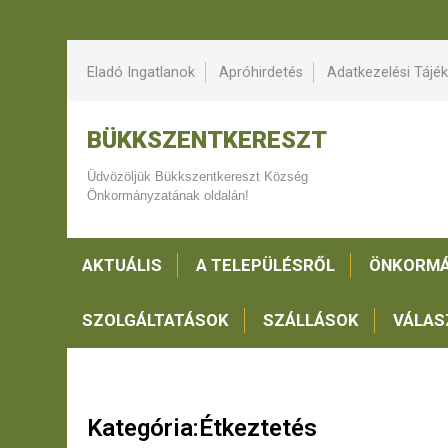
Eladó Ingatlanok
Apróhirdetés
Adatkezelési Tájé
BÜKKSZENTKERESZT
Üdvözöljük Bükkszentkereszt Község
Önkormányzatának oldalán!
AKTUÁLIS
A TELEPÜLÉSRŐL
ÖNKORMÁ
SZOLGÁLTATÁSOK
SZÁLLÁSOK
VÁLAS
Kategória:Étkeztetés