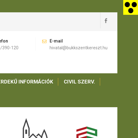
efon
E-mail
)/390-120
hivatal@bukkszentkereszt.hu
RDEKŰ INFORMÁCIÓK
CIVIL SZERV.