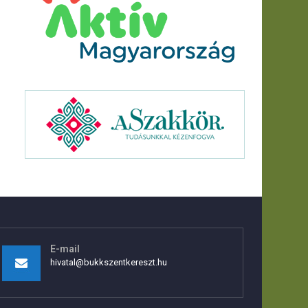
E-mail
hivatal@bukkszentkereszt.hu