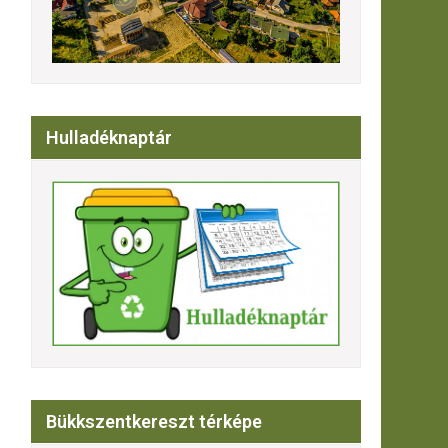
Hulladéknaptár
Bükkszentkereszt térképe