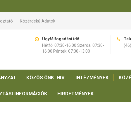
koztató
Közérdekű Adatok
Ügyfélfogadási idő
Tel
Hétfő: 07:30-16:00 Szerda: 07:30-
(46
16:00 Péntek: 07:30-13:00
NYZAT
KÖZÖS ÖNK. HIV.
INTÉZMÉNYEK
KÖZÉ
ZTÁSI INFORMÁCIÓK
HIRDETMÉNYEK