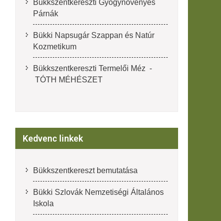
Bükkszentkereszti Gyógynövényes
Párnák
Bükki Napsugár Szappan és Natúr
Kozmetikum
Bükkszentkereszti Termelői Méz -
TÓTH MÉHÉSZET
Kedvenc linkek
Bükkszentkereszt bemutatása
Bükki Szlovák Nemzetiségi Általános
Iskola