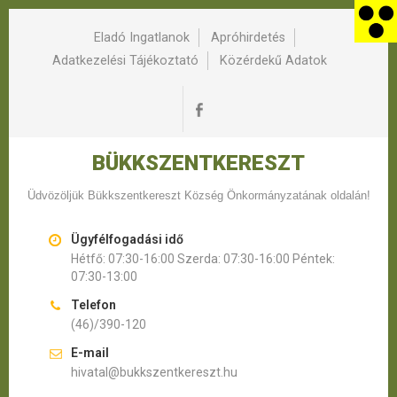
Eladó Ingatlanok
Apróhirdetés
Adatkezelési Tájékoztató
Közérdekű Adatok
BÜKKSZENTKERESZT
Üdvözöljük Bükkszentkereszt Község Önkormányzatának oldalán!
Ügyfélfogadási idő
Hétfő: 07:30-16:00 Szerda: 07:30-16:00 Péntek:
07:30-13:00
Telefon
(46)/390-120
E-mail
hivatal@bukkszentkereszt.hu