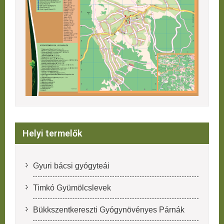
Helyi termelők
Gyuri bácsi gyógyteái
Timkó Gyümölcslevek
Bükkszentkereszti Gyógynövényes Párnák