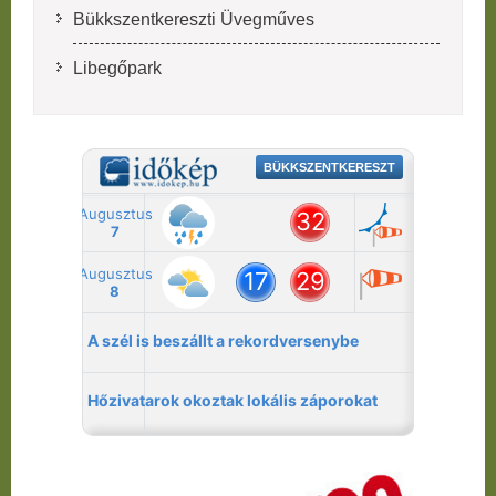
Bükkszentkereszti Üvegműves
Libegőpark