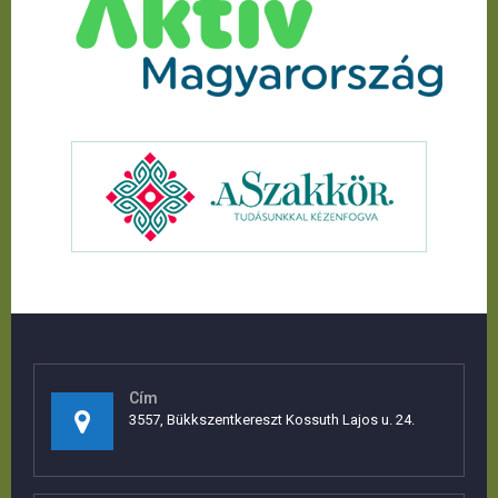
Cím
3557, Bükkszentkereszt Kossuth Lajos u. 24.