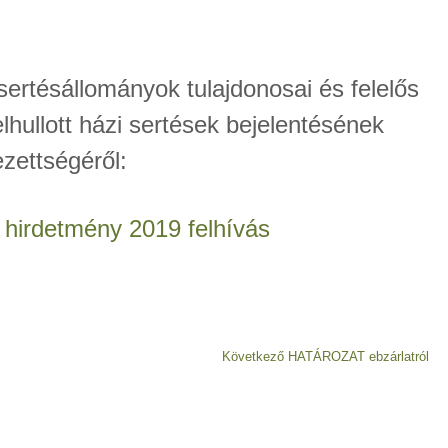
 sertésállományok tulajdonosai és felelős
elhullott házi sertések bejelentésének
ezettségéről:
s hirdetmény 2019 felhívás
Következő
Következő
HATÁROZAT ebzárlatról
bejegyzés