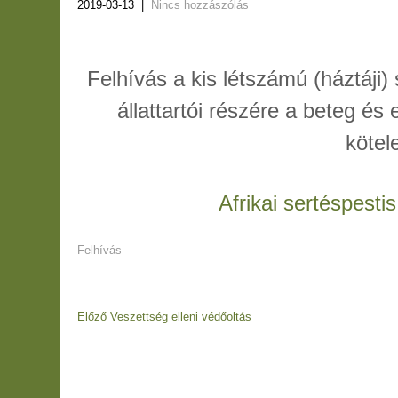
2019-03-13
|
Nincs hozzászólás
Felhívás a kis létszámú (háztáji)
állattartói részére a beteg és 
kötel
Afrikai sertéspesti
Felhívás
Bejegyzés
Előző
Előző
Veszettség elleni védőoltás
navigáció
bejegyzés
Bejegyzés
navigáció