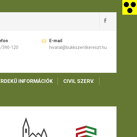
efon
E-mail
)/390-120
hivatal@bukkszentkereszt.hu
RDEKŰ INFORMÁCIÓK
CIVIL SZERV.