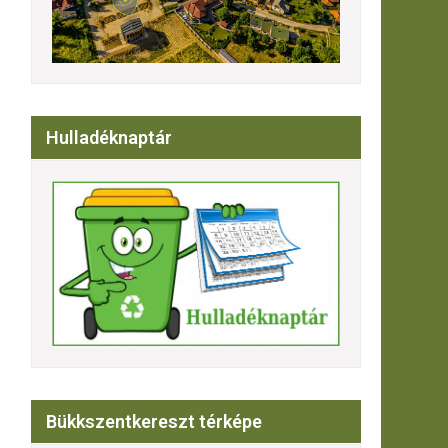
Hulladéknaptár
Bükkszentkereszt térképe