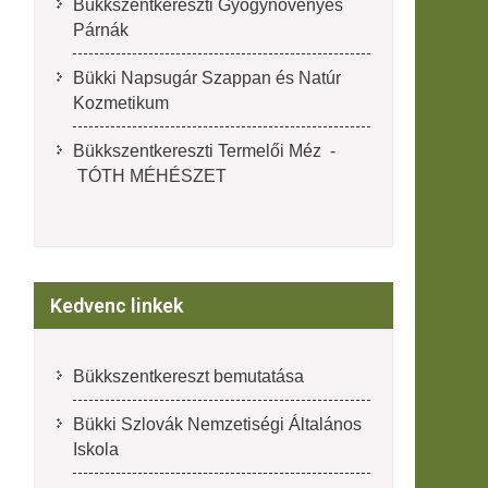
Bükkszentkereszti Gyógynövényes
Párnák
Bükki Napsugár Szappan és Natúr
Kozmetikum
Bükkszentkereszti Termelői Méz -
TÓTH MÉHÉSZET
Kedvenc linkek
Bükkszentkereszt bemutatása
Bükki Szlovák Nemzetiségi Általános
Iskola