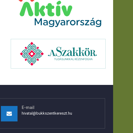
E-mail
hivatal@bukkszentkereszt.hu