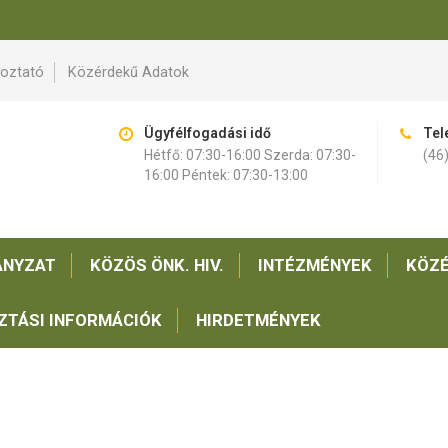
koztató
Közérdekű Adatok
Ügyfélfogadási idő
Tel
Hétfő: 07:30-16:00 Szerda: 07:30-
(46
16:00 Péntek: 07:30-13:00
NYZAT
KÖZÖS ÖNK. HIV.
INTÉZMÉNYEK
KÖZÉ
ZTÁSI INFORMÁCIÓK
HIRDETMÉNYEK