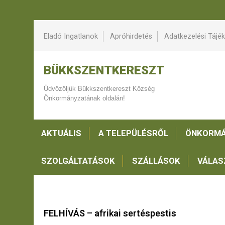
Eladó Ingatlanok
Apróhirdetés
Adatkezelési Tájé
BÜKKSZENTKERESZT
Üdvözöljük Bükkszentkereszt Község
Önkormányzatának oldalán!
AKTUÁLIS
A TELEPÜLÉSRŐL
ÖNKORMÁ
SZOLGÁLTATÁSOK
SZÁLLÁSOK
VÁLAS
FELHÍVÁS – afrikai sertéspestis