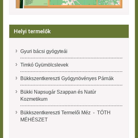
Helyi termelők
Gyuri bácsi gyógyteái
Timkó Gyümölcslevek
Bükkszentkereszti Gyógynövényes Párnák
Bükki Napsugár Szappan és Natúr
Kozmetikum
Bükkszentkereszti Termelői Méz - TÓTH
MÉHÉSZET