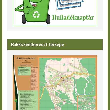
Bükkszentkereszt térképe