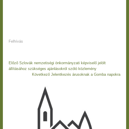
Felhívás
Bejegyzés
Előző
Előző
Szlovák nemzetiségi önkormányzati képviselő jelölt
navigáció
bejegyzés
állításához szükséges ajánlásokról szóló közlemény
Bejegyzés
Következő
Következő
Jelentkezés árusoknak a Gomba napokra
navigáció
bejegyzés