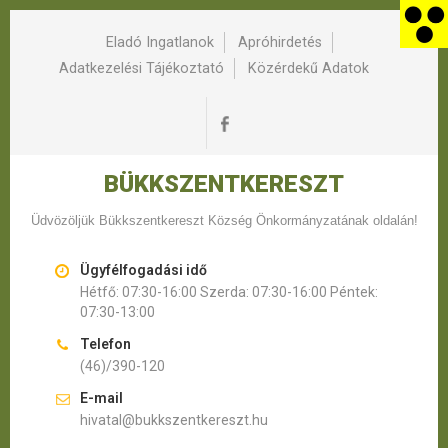
Eladó Ingatlanok
Apróhirdetés
Adatkezelési Tájékoztató
Közérdekű Adatok
BÜKKSZENTKERESZT
Üdvözöljük Bükkszentkereszt Község Önkormányzatának oldalán!
Ügyfélfogadási idő
Hétfő: 07:30-16:00 Szerda: 07:30-16:00 Péntek:
07:30-13:00
Telefon
(46)/390-120
E-mail
hivatal@bukkszentkereszt.hu