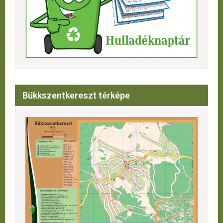
Bükkszentkereszt térképe