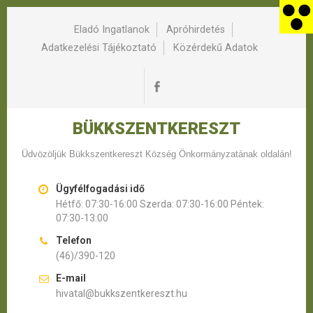
Eladó Ingatlanok
Apróhirdetés
Adatkezelési Tájékoztató
Közérdekű Adatok
BÜKKSZENTKERESZT
Üdvözöljük Bükkszentkereszt Község Önkormányzatának oldalán!
Ügyfélfogadási idő
Hétfő: 07:30-16:00 Szerda: 07:30-16:00 Péntek:
07:30-13:00
Telefon
(46)/390-120
E-mail
hivatal@bukkszentkereszt.hu