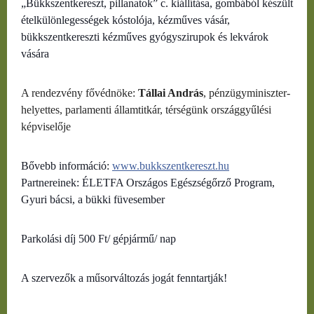
„Bükkszentkereszt, pillanatok” c. kiállítása, gombából készült
ételkülönlegességek kóstolója, kézműves vásár,
bükkszentkereszti kézműves gyógyszirupok és lekvárok
vására
A rendezvény fővédnöke:
Tállai András
, pénzügyminiszter-
helyettes, parlamenti államtitkár, térségünk országgyűlési
képviselője
Bővebb információ:
www.bukkszentkereszt.hu
Partnereinek: ÉLETFA Országos Egészségőrző Program,
Gyuri bácsi, a bükki füvesember
Parkolási díj 500 Ft/ gépjármű/ nap
A szervezők a műsorváltozás jogát fenntartják!