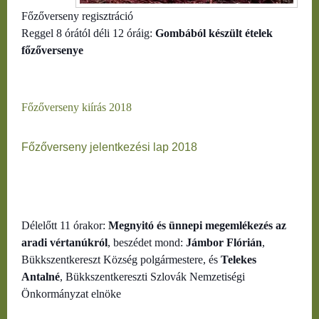
Főzőverseny regisztráció
Reggel 8 órától déli 12 óráig:
Gombából készült ételek
főzőversenye
Főzőverseny kiírás 2018
Főzőverseny jelentkezési lap 2018
Délelőtt 11 órakor:
Megnyitó és ünnepi megemlékezés az
aradi vértanúkról
, beszédet mond:
Jámbor Flórián
,
Bükkszentkereszt Község polgármestere, és
Telekes
Antalné
, Bükkszentkereszti Szlovák Nemzetiségi
Önkormányzat elnöke