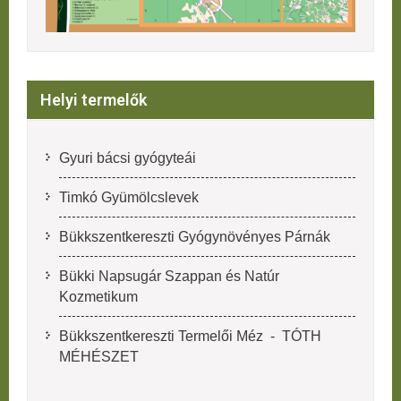
Helyi termelők
Gyuri bácsi gyógyteái
Timkó Gyümölcslevek
Bükkszentkereszti Gyógynövényes Párnák
Bükki Napsugár Szappan és Natúr
Kozmetikum
Bükkszentkereszti Termelői Méz - TÓTH
MÉHÉSZET