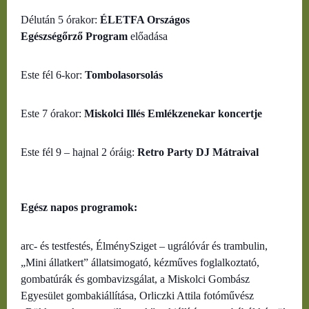
Délután 5 órakor:
ÉLETFA Országos
Egészségőrző Program
előadása
Este fél 6-kor:
Tombolasorsolás
Este 7 órakor:
Miskolci Illés Emlékzenekar koncertje
Este fél 9 – hajnal 2 óráig:
Retro Party DJ Mátraival
Egész napos programok:
arc- és testfestés, ÉlménySziget – ugrálóvár és trambulin,
„Mini állatkert” állatsimogató, kézműves foglalkoztató,
gombatúrák és gombavizsgálat, a Miskolci Gombász
Egyesület gombakiállítása, Orliczki Attila fotóművész