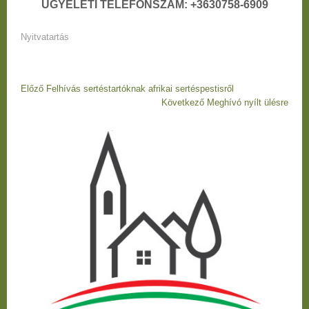
ÜGYELETI TELEFONSZÁM: +3630758-6909
Nyitvatartás
Bejegyzés
Előző
Előző
Felhívás sertéstartóknak afrikai sertéspestisről
navigáció
bejegyzés
Következő
Következő
Meghívó nyílt ülésre
Bejegyzés
bejegyzés
navigáció