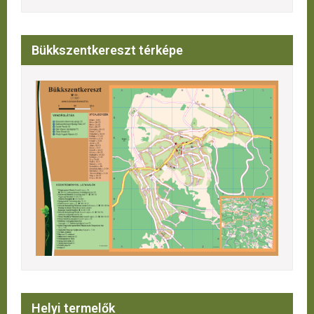
Bükkszentkereszt térképe
Helyi termelők