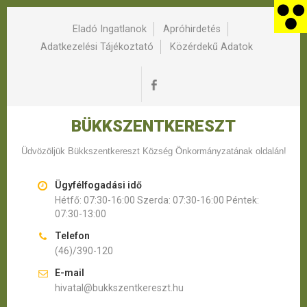
Eladó Ingatlanok
Apróhirdetés
Adatkezelési Tájékoztató
Közérdekű Adatok
BÜKKSZENTKERESZT
Üdvözöljük Bükkszentkereszt Község Önkormányzatának oldalán!
Ügyfélfogadási idő
Hétfő: 07:30-16:00 Szerda: 07:30-16:00 Péntek:
07:30-13:00
Telefon
(46)/390-120
E-mail
hivatal@bukkszentkereszt.hu