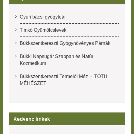
Gyuri bácsi gyógyteái
Timkó Gyümölcslevek
Bükkszentkereszti Gyógynövényes Párnák
Bükki Napsugár Szappan és Natúr
Kozmetikum
Bükkszentkereszti Termelői Méz - TÓTH
MÉHÉSZET
Kedvenc linkek