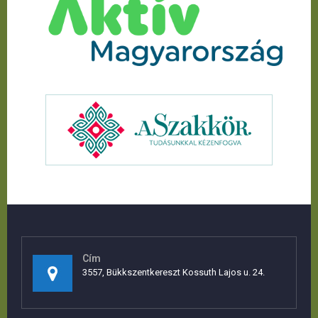
Cím
3557, Bükkszentkereszt Kossuth Lajos u. 24.