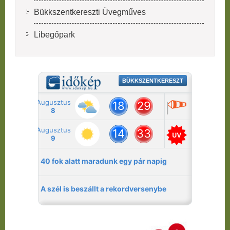
Bükkszentkereszti Üvegműves
Libegőpark