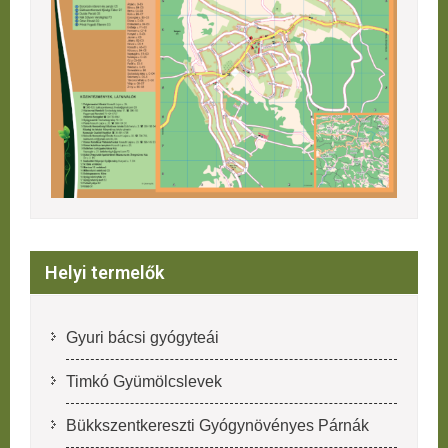
Helyi termelők
Gyuri bácsi gyógyteái
Timkó Gyümölcslevek
Bükkszentkereszti Gyógynövényes Párnák