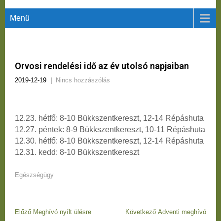
Menü
Orvosi rendelési idő az év utolsó napjaiban
2019-12-19
|
Nincs hozzászólás
12.23. hétfő: 8-10 Bükkszentkereszt, 12-14 Répáshuta
12.27. péntek:
8-9 Bükkszentkereszt,
10-11 Répáshuta
12.30. hétfő: 8-10 Bükkszentkereszt,
12-14 Répáshuta
12.31. kedd: 8-10 Bükkszentkereszt
Egészségügy
Bejegyzés
Előző
Következő
Előző
Meghívó nyílt ülésre
Következő
Adventi meghívó