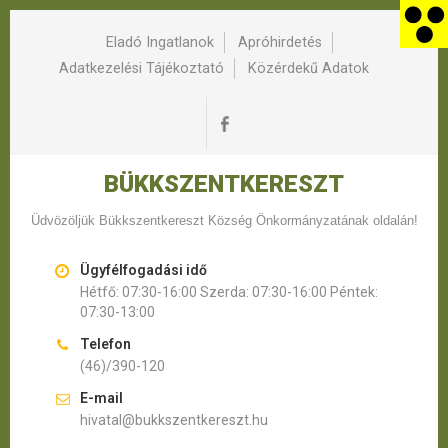
Eladó Ingatlanok
Apróhirdetés
Adatkezelési Tájékoztató
Közérdekű Adatok
BÜKKSZENTKERESZT
Üdvözöljük Bükkszentkereszt Község Önkormányzatának oldalán!
Ügyfélfogadási idő
Hétfő: 07:30-16:00 Szerda: 07:30-16:00 Péntek:
07:30-13:00
Telefon
(46)/390-120
E-mail
hivatal@bukkszentkereszt.hu