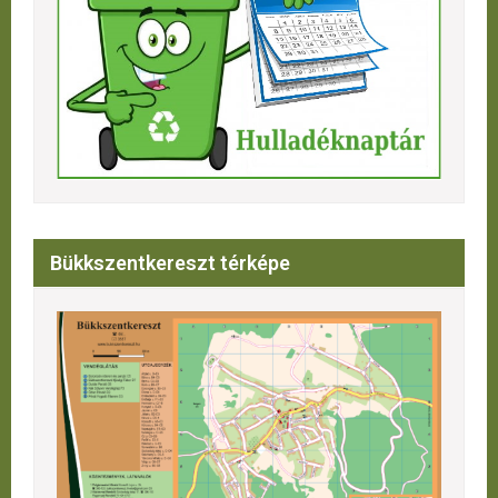
Bükkszentkereszt térképe