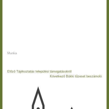
Munka
Bejegyzés
Előző
Előző
Tájékoztatás települési támogatásokról
navigáció
bejegyzés
Következő
Következő
Bükki tűzeset beszámoló
Bejegyzés
bejegyzés
navigáció