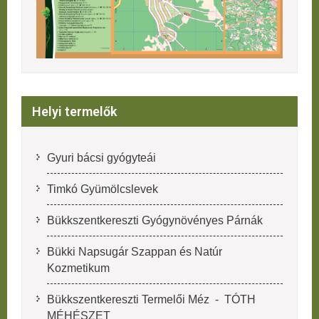
Helyi termelők
Gyuri bácsi gyógyteái
Timkó Gyümölcslevek
Bükkszentkereszti Gyógynövényes Párnák
Bükki Napsugár Szappan és Natúr
Kozmetikum
Bükkszentkereszti Termelői Méz - TÓTH
MÉHÉSZET