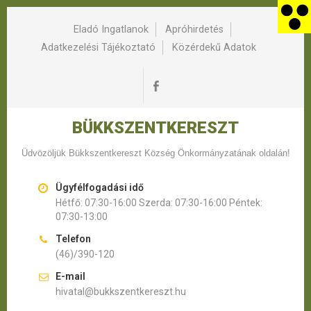
Eladó Ingatlanok
Apróhirdetés
Adatkezelési Tájékoztató
Közérdekű Adatok
BÜKKSZENTKERESZT
Üdvözöljük Bükkszentkereszt Község Önkormányzatának oldalán!
Ügyfélfogadási idő
Hétfő: 07:30-16:00 Szerda: 07:30-16:00 Péntek:
07:30-13:00
Telefon
(46)/390-120
E-mail
hivatal@bukkszentkereszt.hu