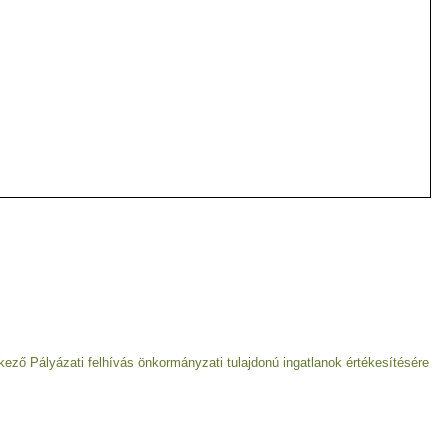
Következő
kező
Pályázati felhívás önkormányzati tulajdonú ingatlanok értékesítésére
bejegyzés