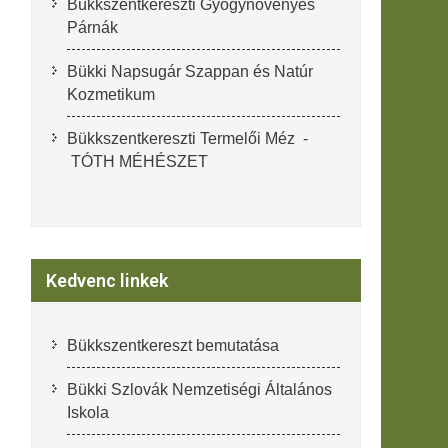
Bükkszentkereszti Gyógynövényes
Párnák
Bükki Napsugár Szappan és Natúr
Kozmetikum
Bükkszentkereszti Termelői Méz -
TÓTH MÉHÉSZET
Kedvenc linkek
Bükkszentkereszt bemutatása
Bükki Szlovák Nemzetiségi Általános
Iskola