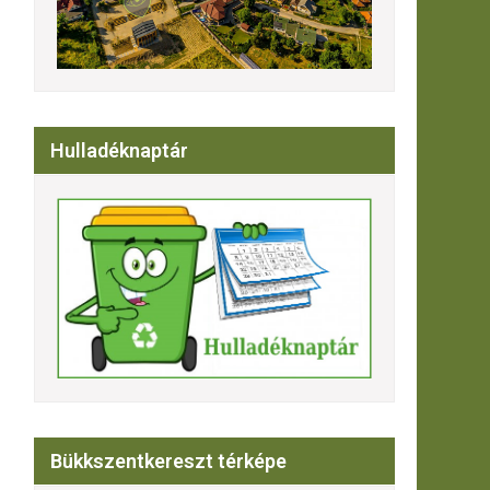
Hulladéknaptár
Bükkszentkereszt térképe