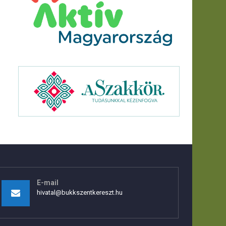
E-mail
hivatal@bukkszentkereszt.hu