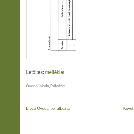
Letöltés:
melléklet
Óvoda/Iskola
,
Pályázat
Bejegyzés
Előző
Előző
Óvodai beiratkozás
Követ
navigáció
bejegyzés
Bejegyzés
navigáció