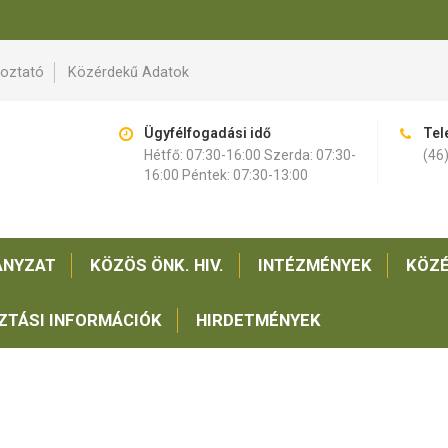
koztató
Közérdekű Adatok
Ügyfélfogadási idő
Tel
Hétfő: 07:30-16:00 Szerda: 07:30-
(46
16:00 Péntek: 07:30-13:00
NYZAT
KÖZÖS ÖNK. HIV.
INTÉZMÉNYEK
KÖZÉ
ZTÁSI INFORMÁCIÓK
HIRDETMÉNYEK