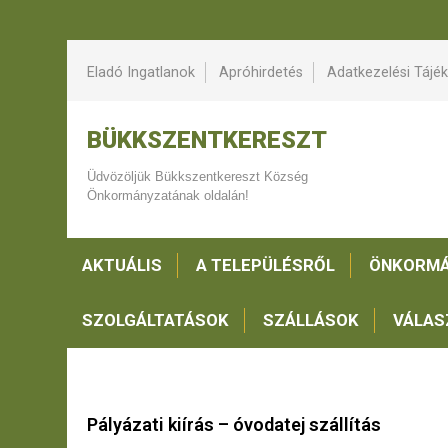
Eladó Ingatlanok
Apróhirdetés
Adatkezelési Tájé
BÜKKSZENTKERESZT
Üdvözöljük Bükkszentkereszt Község
Önkormányzatának oldalán!
AKTUÁLIS
A TELEPÜLÉSRŐL
ÖNKORMÁ
SZOLGÁLTATÁSOK
SZÁLLÁSOK
VÁLAS
Pályázati kiírás – óvodatej szállítás