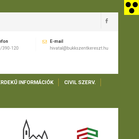
efon
E-mail
)/390-120
hivatal@bukkszentkereszt.hu
RDEKŰ INFORMÁCIÓK
CIVIL SZERV.