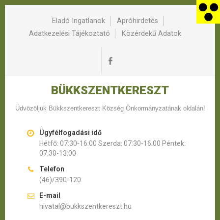
Eladó Ingatlanok
Apróhirdetés
Adatkezelési Tájékoztató
Közérdekű Adatok
BÜKKSZENTKERESZT
Üdvözöljük Bükkszentkereszt Község Önkormányzatának oldalán!
Ügyfélfogadási idő
Hétfő: 07:30-16:00 Szerda: 07:30-16:00 Péntek:
07:30-13:00
Telefon
(46)/390-120
E-mail
hivatal@bukkszentkereszt.hu