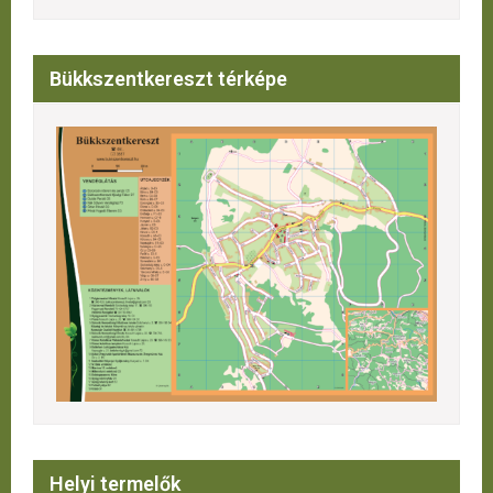
Bükkszentkereszt térképe
Helyi termelők