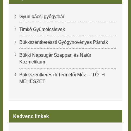
Gyuri bácsi gyógyteái
Timkó Gyümölcslevek
Bükkszentkereszti Gyógynövényes Párnák
Bükki Napsugár Szappan és Natúr
Kozmetikum
Bükkszentkereszti Termelői Méz - TÓTH
MÉHÉSZET
Kedvenc linkek