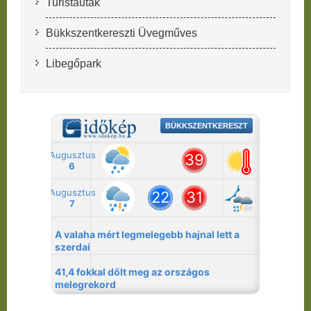
Turistautak
Bükkszentkereszti Üvegműves
Libegőpark