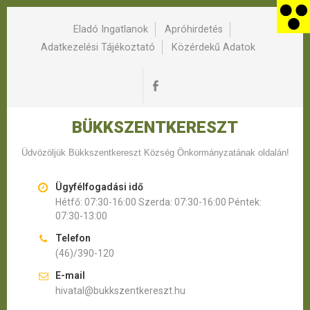
Eladó Ingatlanok
Apróhirdetés
Adatkezelési Tájékoztató
Közérdekű Adatok
BÜKKSZENTKERESZT
Üdvözöljük Bükkszentkereszt Község Önkormányzatának oldalán!
Ügyfélfogadási idő
Hétfő: 07:30-16:00 Szerda: 07:30-16:00 Péntek:
07:30-13:00
Telefon
(46)/390-120
E-mail
hivatal@bukkszentkereszt.hu