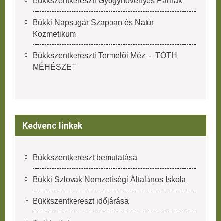
Bükkszentkereszti Gyógynövényes Párnák
Bükki Napsugár Szappan és Natúr
Kozmetikum
Bükkszentkereszti Termelői Méz - TÓTH
MÉHÉSZET
Kedvenc linkek
Bükkszentkereszt bemutatása
Bükki Szlovák Nemzetiségi Általános Iskola
Bükkszentkereszt időjárása