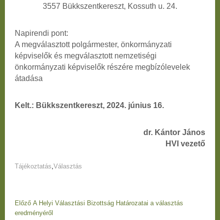
3557 Bükkszentkereszt, Kossuth u. 24.
Napirendi pont:
A megválasztott polgármester, önkormányzati
képviselők és megválasztott nemzetiségi
önkormányzati képviselők részére megbízólevelek
átadása
Kelt.: Bükkszentkereszt, 2024. június 16.
dr. Kántor János
HVI vezető
Tájékoztatás
,
Választás
Bejegyzés
Előző
Előző
A Helyi Választási Bizottság Határozatai a választás
navigáció
bejegyzés
eredményéről