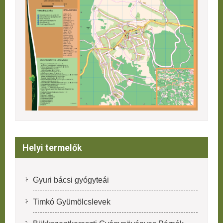
Helyi termelők
Gyuri bácsi gyógyteái
Timkó Gyümölcslevek