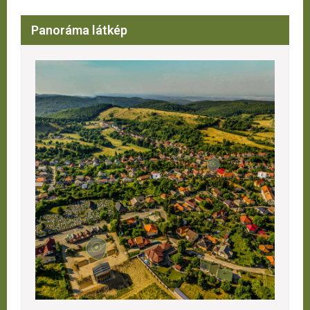
Panoráma látkép