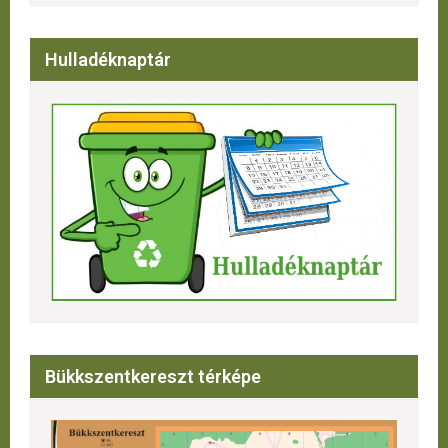
Hulladéknaptár
Bükkszentkereszt térképe