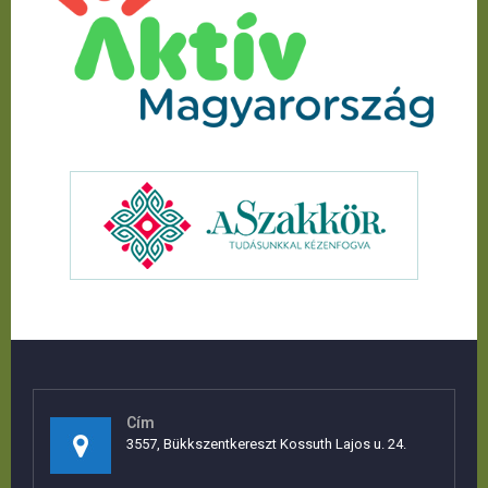
Cím
3557, Bükkszentkereszt Kossuth Lajos u. 24.