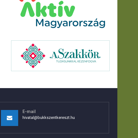
E-mail
hivatal@bukkszentkereszt.hu