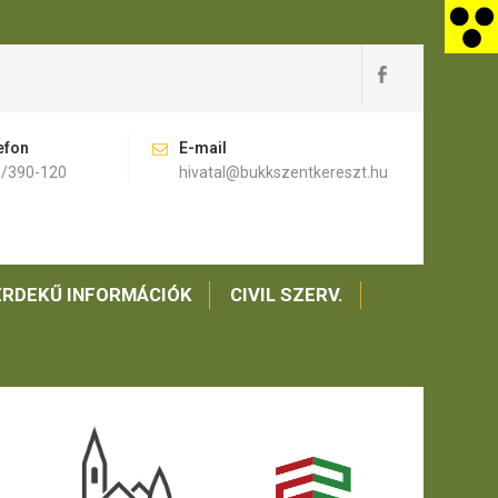
efon
E-mail
)/390-120
hivatal@bukkszentkereszt.hu
RDEKŰ INFORMÁCIÓK
CIVIL SZERV.