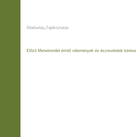
Állattartás
,
Tájékoztatás
Bejegyzés
Előző
Előző
Menetrendet érintő vélemények és észrevételek kérése
navigáció
bejegyzés
Bejegyzés
navigáció