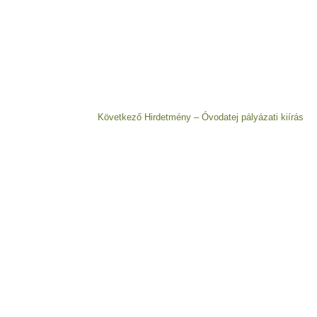
Következő
Következő
Hirdetmény – Óvodatej pályázati kiírás
bejegyzés