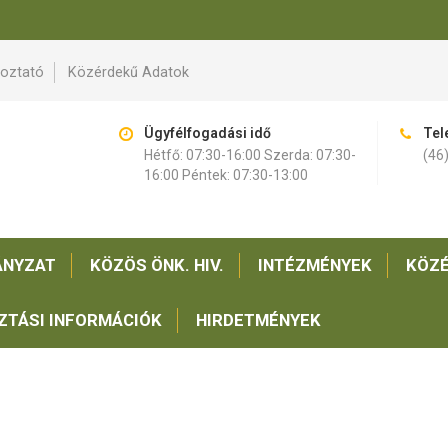
koztató
Közérdekű Adatok
Ügyfélfogadási idő
Tel
Hétfő: 07:30-16:00 Szerda: 07:30-
(46
16:00 Péntek: 07:30-13:00
NYZAT
KÖZÖS ÖNK. HIV.
INTÉZMÉNYEK
KÖZÉ
ZTÁSI INFORMÁCIÓK
HIRDETMÉNYEK