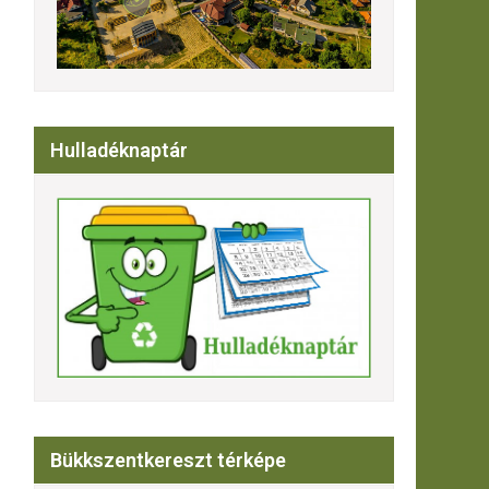
Hulladéknaptár
Bükkszentkereszt térképe