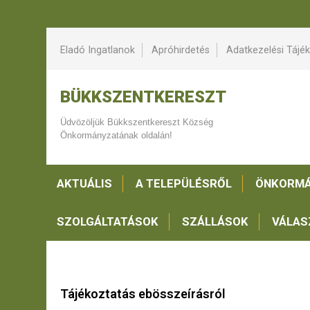
Eladó Ingatlanok
Apróhirdetés
Adatkezelési Tájé
BÜKKSZENTKERESZT
Üdvözöljük Bükkszentkereszt Község
Önkormányzatának oldalán!
AKTUÁLIS
A TELEPÜLÉSRŐL
ÖNKORMÁ
SZOLGÁLTATÁSOK
SZÁLLÁSOK
VÁLAS
Tájékoztatás ebösszeírásról