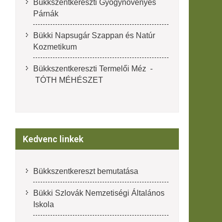
Bükkszentkereszti Gyógynövényes
Párnák
Bükki Napsugár Szappan és Natúr
Kozmetikum
Bükkszentkereszti Termelői Méz -
TÓTH MÉHÉSZET
Kedvenc linkek
Bükkszentkereszt bemutatása
Bükki Szlovák Nemzetiségi Általános
Iskola