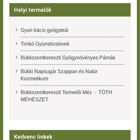
Helyi termelők
Gyuri bácsi gyógyteái
Timkó Gyümölcslevek
Bükkszentkereszti Gyógynövényes Párnák
Bükki Napsugár Szappan és Natúr
Kozmetikum
Bükkszentkereszti Termelői Méz - TÓTH
MÉHÉSZET
Kedvenc linkek