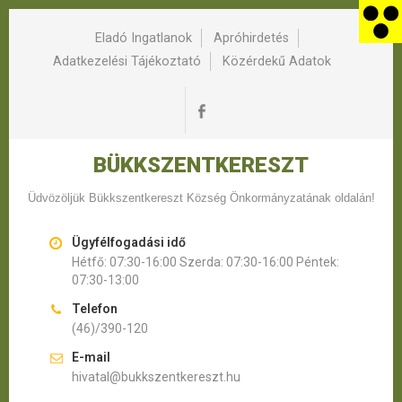
Eladó Ingatlanok
Apróhirdetés
Adatkezelési Tájékoztató
Közérdekű Adatok
BÜKKSZENTKERESZT
Üdvözöljük Bükkszentkereszt Község Önkormányzatának oldalán!
Ügyfélfogadási idő
Hétfő: 07:30-16:00 Szerda: 07:30-16:00 Péntek:
07:30-13:00
Telefon
(46)/390-120
E-mail
hivatal@bukkszentkereszt.hu