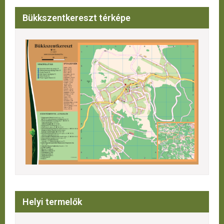
Bükkszentkereszt térképe
Helyi termelők