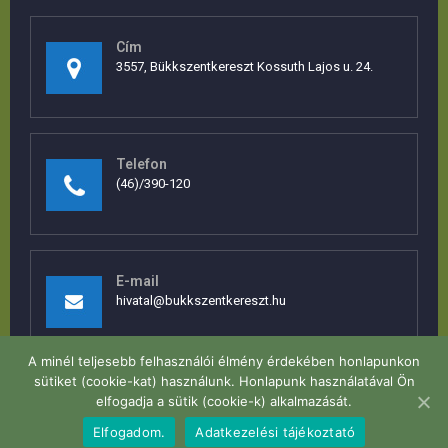
Cím
3557, Bükkszentkereszt Kossuth Lajos u. 24.
Telefon
(46)/390-120
E-mail
hivatal@bukkszentkereszt.hu
A minél teljesebb felhasználói élmény érdekében honlapunkon
sütiket (cookie-kat) használunk. Honlapunk használatával Ön
elfogadja a sütik (cookie-k) alkalmazását.
Elfogadom.
Adatkezelési tájékoztató
Bükkszentkereszt ©
2026. Minden jog fenntartva.