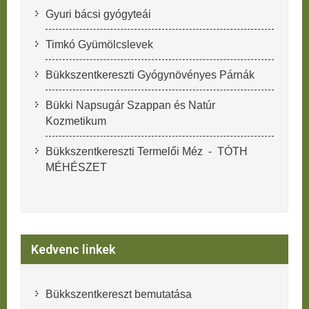
Gyuri bácsi gyógyteái
Timkó Gyümölcslevek
Bükkszentkereszti Gyógynövényes Párnák
Bükki Napsugár Szappan és Natúr
Kozmetikum
Bükkszentkereszti Termelői Méz - TÓTH
MÉHÉSZET
Kedvenc linkek
Bükkszentkereszt bemutatása