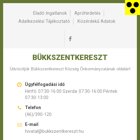
Eladó Ingatlanok
Apróhirdetés
Adatkezelési Tájékoztató
Közérdekű Adatok
BÜKKSZENTKERESZT
Üdvözöljük Bükkszentkereszt Község Önkormányzatának oldalán!
Ügyfélfogadási idő
Hétfő: 07:30-16:00 Szerda: 07:30-16:00 Péntek:
07:30-13:00
Telefon
(46)/390-120
E-mail
hivatal@bukkszentkereszt.hu