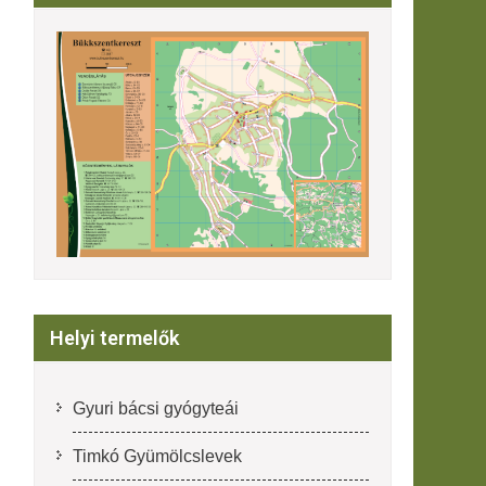
Helyi termelők
Gyuri bácsi gyógyteái
Timkó Gyümölcslevek