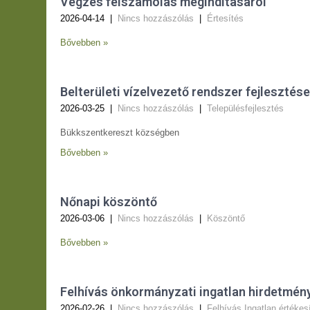
Végzés felszámolás megindításáról
2026-04-14
|
Nincs hozzászólás
|
Értesítés
Bővebben »
Belterületi vízelvezető rendszer fejleszté
2026-03-25
|
Nincs hozzászólás
|
Településfejlesztés
Bükkszentkereszt községben
Bővebben »
Nőnapi köszöntő
2026-03-06
|
Nincs hozzászólás
|
Köszöntő
Bővebben »
Felhívás önkormányzati ingatlan hirdetmény
2026-02-26
|
Nincs hozzászólás
|
Felhívás
,
Ingatlan értékes