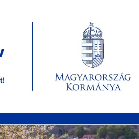
koztató
Közérdekű Adatok
Ügyfélfogadási idő
Tel
Hétfő: 07:30-16:00 Szerda: 07:30-
(46
16:00 Péntek: 07:30-13:00
NYZAT
KÖZÖS ÖNK. HIV.
INTÉZMÉNYEK
KÖZÉ
ZTÁSI INFORMÁCIÓK
HIRDETMÉNYEK