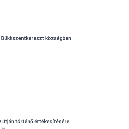
se Bükkszentkereszt községben
 útján történő értékesítésére
ítés