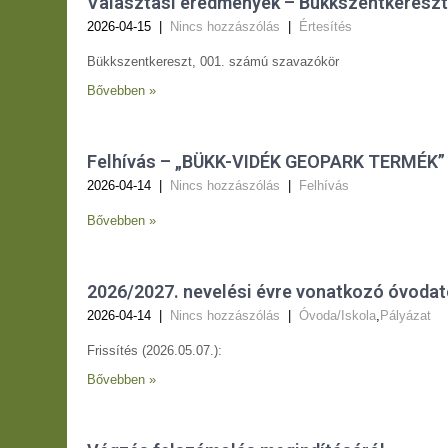
Választási eredmények – Bükkszentkereszt
2026-04-15
|
Nincs hozzászólás
|
Értesítés
Bükkszentkereszt, 001. számú szavazókör
Bővebben »
Felhívás – „BÜKK-VIDÉK GEOPARK TERMÉK”
2026-04-14
|
Nincs hozzászólás
|
Felhívás
Bővebben »
2026/2027. nevelési évre vonatkozó óvodat
2026-04-14
|
Nincs hozzászólás
|
Óvoda/Iskola
,
Pályázat
Frissítés (2026.05.07.):
Bővebben »