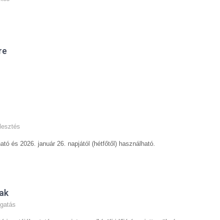
re
jlesztés
ó és 2026. január 26. napjától (hétfőtől) használható.
ak
gatás