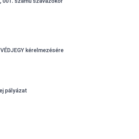
, 001. számú szavazókör
 VÉDJEGY kérelmezésére
ej pályázat