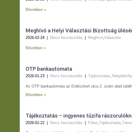
Bővebben »
Meghívó a Helyi Választási Bizottság ülésé
2026-02-24
|
Nincs hozzászólás
|
Meghívó
,
Választás
Bővebben »
OTP bankautomata
2026-01-23
|
Nincs hozzászólás
|
Tájékoztatás
,
Településfe
Az OTP bankautomata az Erdészkert utca 2. szám alatt találhat
Bővebben »
Tájékoztatás – ingyenes tűzifa rászorulókn
2026-01-22
|
Nincs hozzászólás
|
Fűtés
,
Tájékoztatás
,
Támo