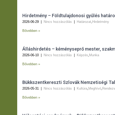
Hirdetmény – Földtulajdonosi gyűlés határo
2026-06-29
|
Nincs hozzászólás
|
Határozat
,
Hirdetmény
Bővebben »
Álláshirdetés – kéményseprő mester, szak
2026-06-10
|
Nincs hozzászólás
|
Képzés
,
Munka
Bővebben »
Bükkszentkereszti Szlovák Nemzetiségi Ta
2026-05-31
|
Nincs hozzászólás
|
Kultúra
,
Meghívó
,
Rendez
Bővebben »