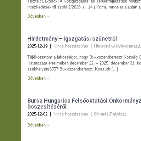
Tisztelt Lakosok! A Közigazgatási és Területfejlesztési Minisz
intézkedésekről szóló 2/2026. (I. 14.) Korm. rendelet alapján 
Bővebben »
Hirdetmény – igazgatási szünetről
2025-12-19
|
Nincs hozzászólás
|
Hirdetmény
,
Nyitvatartás
,
Tájékoztatom a lakosságot, hogy Bükkszentkereszt Község Ö
Határozata értelmében december 22. – 2025. december 31. kö
székhelyén(3557 Bükkszentkereszt, Kossuth […]
Bővebben »
Bursa Hungarica Felsőoktatási Önkormányza
összesítéséről
2025-12-02
|
Nincs hozzászólás
|
Oktatás
,
Pályázat
Bővebben »