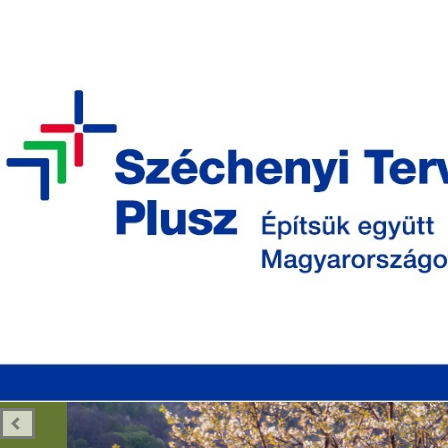
Eladó Ingatlanok
Apróhirdetés
Adatkezelési Tájé
BÜKKSZENTKERESZT
Üdvözöljük Bükkszentkereszt Község
Önkormányzatának oldalán!
AKTUÁLIS
A TELEPÜLÉSRŐL
ÖNKORMÁ
SZOLGÁLTATÁSOK
SZÁLLÁSOK
VÁLAS