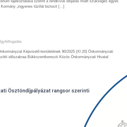
térium tájékoztatása szerint a rendkívüli időjárás miatt szükséges egyes
a Kormány „ingyenes tűzifát biztosít […]
Ügyfélfogadás
nkormányzat Képviselő-testületének 90/2025 (XI.20) Önkormányzati
zötti időszakraa Bükkszentkereszti Közös Önkormányzati Hivatal
ti Ösztöndíjpályázat rangsor szerinti