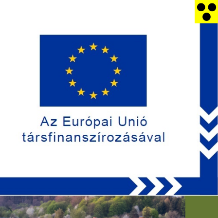
efon
E-mail
)/390-120
hivatal@bukkszentkereszt.hu
RDEKŰ INFORMÁCIÓK
CIVIL SZERV.