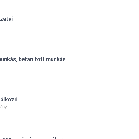
zatai
munkás, betanított munkás
lálkozó
vény